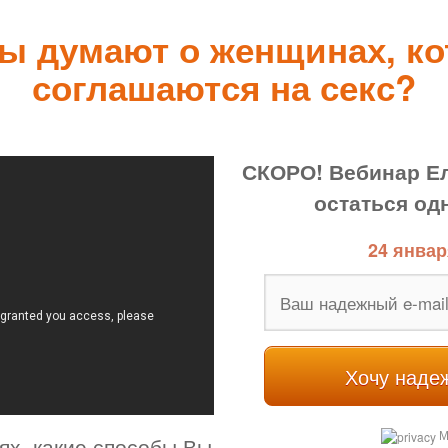
ы думают о женщинах, ко
соглашаются на секс?
СКОРО! Вебинар Ел
остаться одн
24 январ
Хочу наде
М
ях, какие способы Вы