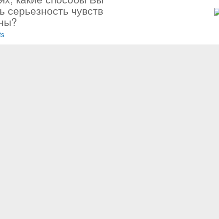
ь серьезность чувств
ны?
ts